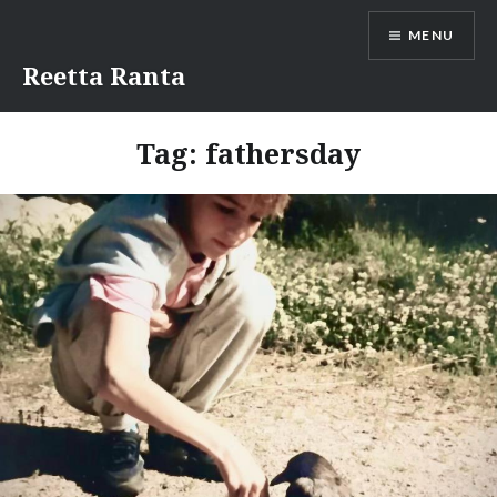
Skip
MENU
to
content
Reetta Ranta
Tag:
fathersday