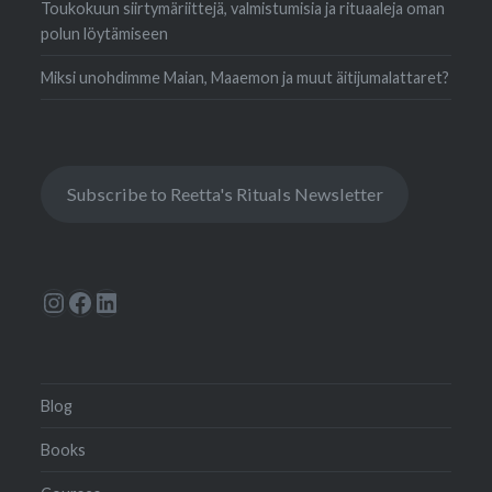
Toukokuun siirtymäriittejä, valmistumisia ja rituaaleja oman
polun löytämiseen
Miksi unohdimme Maian, Maaemon ja muut äitijumalattaret?
Subscribe to Reetta's Rituals Newsletter
Instagram
Facebook
LinkedIn
Blog
Books