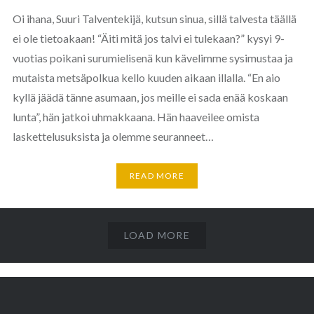
Oi ihana, Suuri Talventekijä, kutsun sinua, sillä talvesta täällä
ei ole tietoakaan! “Äiti mitä jos talvi ei tulekaan?” kysyi 9-
vuotias poikani surumielisenä kun kävelimme sysimustaa ja
mutaista metsäpolkua kello kuuden aikaan illalla. “En aio
kyllä jäädä tänne asumaan, jos meille ei sada enää koskaan
lunta”, hän jatkoi uhmakkaana. Hän haaveilee omista
laskettelusuksista ja olemme seuranneet…
READ MORE
LOAD MORE