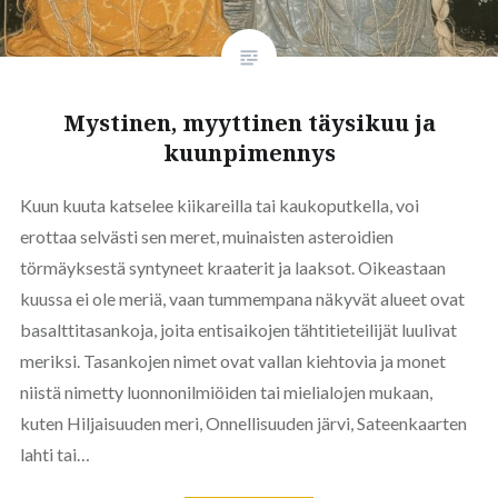
Mystinen, myyttinen täysikuu ja
kuunpimennys
Kuun kuuta katselee kiikareilla tai kaukoputkella, voi
erottaa selvästi sen meret, muinaisten asteroidien
törmäyksestä syntyneet kraaterit ja laaksot. Oikeastaan
kuussa ei ole meriä, vaan tummempana näkyvät alueet ovat
basalttitasankoja, joita entisaikojen tähtitieteilijät luulivat
meriksi. Tasankojen nimet ovat vallan kiehtovia ja monet
niistä nimetty luonnonilmiöiden tai mielialojen mukaan,
kuten Hiljaisuuden meri, Onnellisuuden järvi, Sateenkaarten
lahti tai…