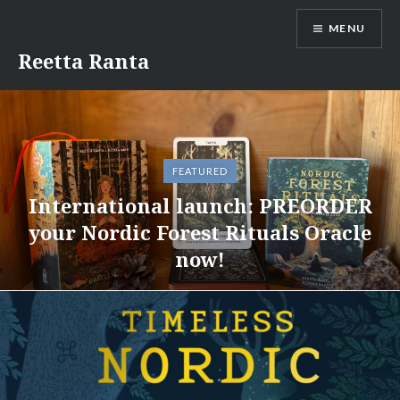
Skip
MENU
to
content
Reetta Ranta
FEATURED
International launch: PREORDER
your Nordic Forest Rituals Oracle
now!