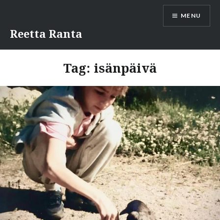
Skip
MENU
to
content
Reetta Ranta
Tag:
isänpäivä