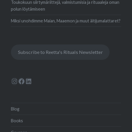
Toukokuun siirtymäriittejä, valmistumisia ja rituaaleja oman
polun löytämiseen
Miksi unohdimme Maian, Maaemon ja muut äitijumalattaret?
Subscribe to Reetta's Rituals Newsletter
Instagram
Facebook
LinkedIn
Blog
Books