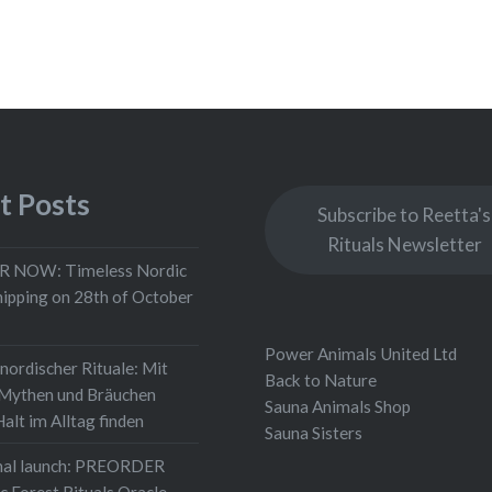
t Posts
Subscribe to Reetta's
Rituals Newsletter
 NOW: Timeless Nordic
shipping on 28th of October
Power Animals United Ltd
nordischer Rituale: Mit
Back to Nature
 Mythen und Bräuchen
Sauna Animals Shop
alt im Alltag finden
Sauna Sisters
onal launch: PREORDER