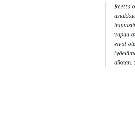
Reetta o
asiakkaa
impulsii
vapaa-ai
eivät ol
työeläm
aikaan. 
Post
navigation