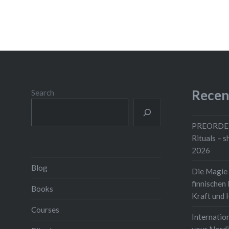
Recen
Search
PREORDER
Rituals – 
2026
Blog
Die Magie 
finnischen
Books
Kraft und H
Courses
Internati