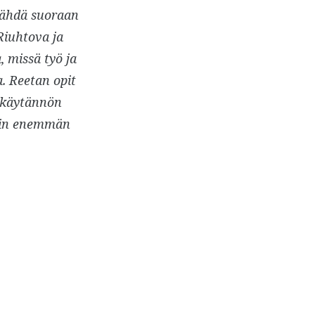
nähdä suoraan
Riuhtova ja
 missä työ ja
. Reetan opit
ä käytännön
kin enemmän