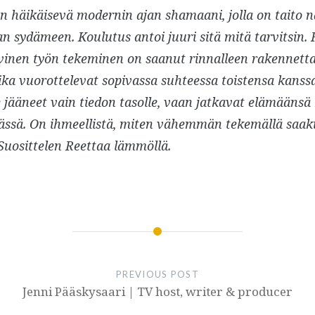
n häikäisevä modernin ajan shamaani, jolla on taito 
n sydämeen. Koulutus antoi juuri sitä mitä tarvitsin. 
vinen työn tekeminen on saanut rinnalleen rakennetta,
ka vuorottelevat sopivassa suhteessa toistensa kanssa
e jääneet vain tiedon tasolle, vaan jatkavat elämääns
ässä. On ihmeellistä, miten vähemmän tekemällä saa
Suosittelen Reettaa lämmöllä.
PREVIOUS POST
Jenni Pääskysaari | TV host, writer & producer